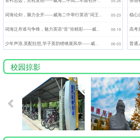
05-26
青衿志远，云程发轫——威海二中高二年级召开...
张弛
05-23
词海论剑，脑力全开——威海二中举行英语“词王...
稳心
06-19
词海泛舟谁与争锋，魅力英语“音”你精彩——威...
高考
06-03
少年声浪,英配狂想,学子英韵铿锵展风华——威...
普通
校园掠影
丹青绘青春 书香满校园——威海二中第十..
2026-01-01