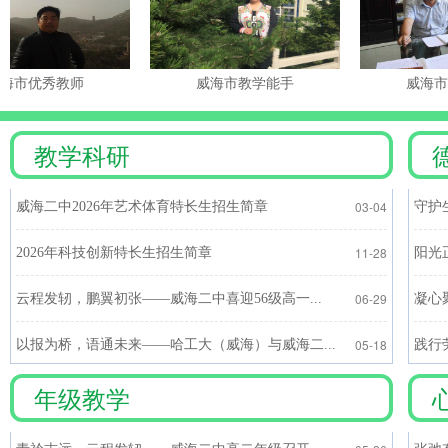
著名画家、威海二中退休老教师刘君玉向..
2026-03-25
优秀教师
威海市教学能手
威海市师德
教学科研
03-04
威海二中2026年艺术体育特长生招生简章
守护
11-28
2026年科技创新特长生招生简章
阳光
06-29
云程发轫，鹏翼初张——威海二中喜迎56级高一...
凝心
05-18
以报为桥，语通未来——哈工大（威海）与威海二...
践行
【二中党建】省级荣誉+1！威海二中党建品.
2026-01-22
年级教学