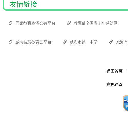
友情链接
国家教育资源公共平台
教育部全国青少年普法网
东西协作结连理，校际共建促提升——威海.
威海智慧教育云平台
威海市第一中学
威海市
2025-11-18
返回首页
|
意见建议